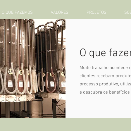
O QUE FAZEMOS
VALORES
PROJETOS
SO
O que faze
Muito trabalho acontece n
clientes recebam produto
processo produtivo, utili
e descubra os benefícios 