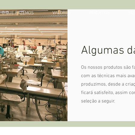
O QUE FAZEMOS
VALORES
PROJETOS
SO
Algumas da
Os nossos produtos são f
com as técnicas mais ava
produzimos, desde a criaç
ficará satisfeito, assim c
seleção a seguir.